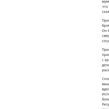
мум
что
скла
При
бро
Он 
свё
сос
При
при
с а
дел
рас
Спо
мыш
вдол
Исп
бол
Рег