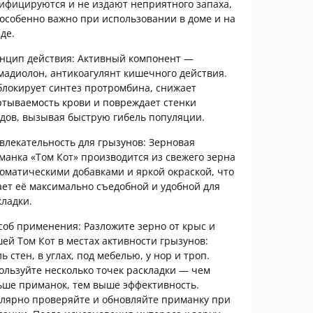
ифицируются и не издают неприятного запаха,
 особенно важно при использовании в доме и на
де.
нцип действия: Активный компонент —
мадиолон, антикоагулянт кишечного действия.
блокирует синтез протромбина, снижает
ртываемость крови и повреждает стенки
удов, вызывая быструю гибель популяции.
влекательность для грызунов: Зерновая
манка «Том Кот» производится из свежего зерна
роматическими добавками и яркой окраской, что
ает её максимально съедобной и удобной для
кладки.
соб применения: Разложите зерно от крыс и
ей Том Кот в местах активности грызунов:
ь стен, в углах, под мебелью, у нор и троп.
ользуйте несколько точек раскладки — чем
ьше приманок, тем выше эффективность.
улярно проверяйте и обновляйте приманку при