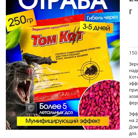
15
Зер
над
Кот
эфф
при
хоз
фер
Эфф
на 
Дом
доз