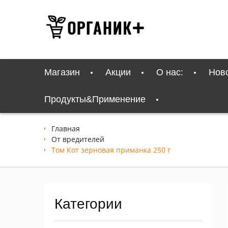
Перейти
к
содержимому
Магазин
Акции
О нас:
Нов
Продукты&Применение
Главная
От вредителей
Том Кот зерновая 
Категории