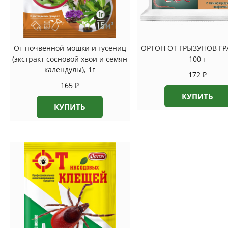
От почвенной мошки и гусениц
ОРТОН ОТ ГРЫЗУНОВ ГР
(экстракт сосновой хвои и семян
100 г
календулы), 1г
172
₽
165
₽
КУПИТЬ
КУПИТЬ