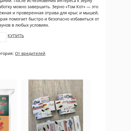
дании. После исчезновения интереса к зерну
аботку можно завершить. Зерно «Том Кот» — это
ёжная и проверенная отрава для крыс и мышей,
орая помогает быстро и безопасно избавиться от
зунов в любых условиях.
КУПИТЬ
новая
егория:
От вредителей
манка
г
tity