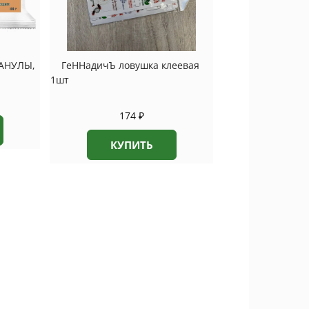
АНУЛЫ,
ГеННадичЪ ловушка клеевая
1шт
174
₽
КУПИТЬ