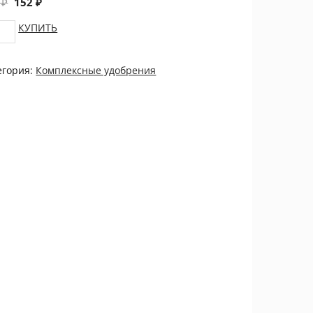
9
₽
152
₽
брение
КУПИТЬ
ннее
.
егория:
Комплексные удобрения
tity