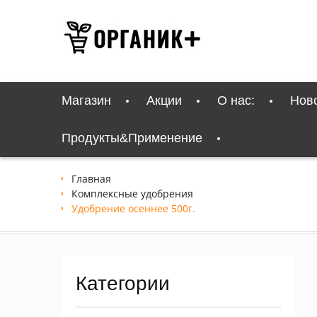
Перейти
к
содержимому
Магазин
Акции
О нас:
Нов
Продукты&Применение
Главная
Комплексные удобрения
Удобрение осеннее 500г.
Категории