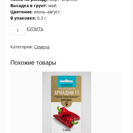
Высадка в грунт:
май.
Цветение:
июнь–август.
В упаковке:
0,3 г.
Цинния
КУПИТЬ
изящная
Георгиноцветная
Категория:
Семена
Энви
0,3г
ПРОЦВЕТОК
Похожие товары
quantity