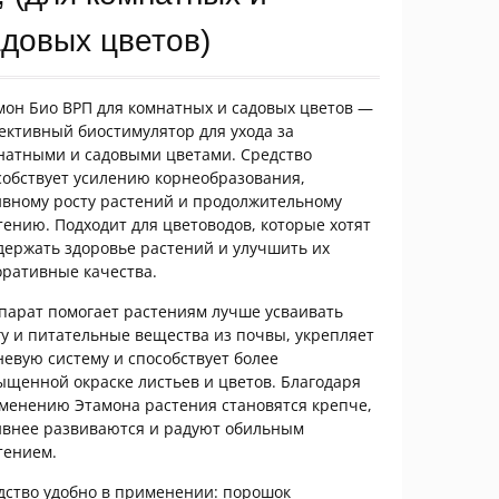
адовых цветов)
мон Био ВРП для комнатных и садовых цветов —
ективный биостимулятор для ухода за
натными и садовыми цветами. Средство
собствует усилению корнеобразования,
ивному росту растений и продолжительному
тению. Подходит для цветоводов, которые хотят
держать здоровье растений и улучшить их
оративные качества.
парат помогает растениям лучше усваивать
гу и питательные вещества из почвы, укрепляет
невую систему и способствует более
ыщенной окраске листьев и цветов. Благодаря
менению Этамона растения становятся крепче,
ивнее развиваются и радуют обильным
тением.
дство удобно в применении: порошок