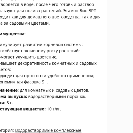
творяется в воде, после чего готовый раствор
ользуют для полива растений. Этамон Био ВРП
ходит как для домашнего цветоводства, так и для
да за садовыми цветами.
имущества:
тимулирует развитие корневой системы;
пособствует активному росту растений;
омогает улучшить цветение;
овышает декоративность комнатных и садовых
ветов;
одходит для простого и удобного применения;
кономичная фасовка 5 г.
начение:
для комнатных и садовых цветов.
ма выпуска:
водорастворимый порошок.
са:
5 г.
ствующее вещество:
10 г/кг.
егория:
Водорастворимые комплексные