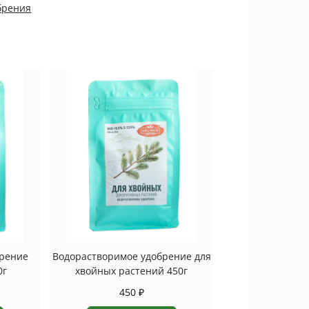
брения
брение
Водорастворимое удобрение для
0г
хвойных растений 450г
450
₽