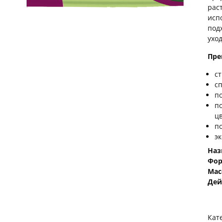
рас
исп
под
ухо
Пре
с
с
п
п
ц
п
э
Наз
Фор
Мас
Дей
Кат