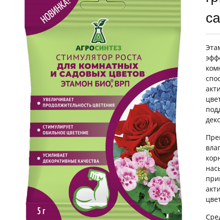
с
Эта
эфф
ком
спо
акт
цве
под
дек
Пре
вла
кор
нас
при
акт
цве
Сре