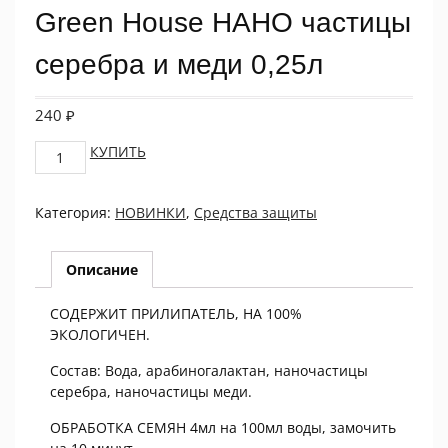
Green House НАНО частицы
серебра и меди 0,25л
240
₽
Green
КУПИТЬ
House
НАНО
Категория:
НОВИНКИ
,
Средства защиты
частицы
серебра
и
Описание
меди
0,25л
СОДЕРЖИТ ПРИЛИПАТЕЛЬ, НА 100%
quantity
ЭКОЛОГИЧЕН.
Состав: Вода, арабиногалактан, наночастицы
серебра, наночастицы меди.
ОБРАБОТКА СЕМЯН 4мл на 100мл воды, замочить