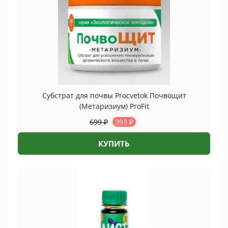
Субстрат для почвы Proсvetok Почвощит
(Метаризиум) ProFit
699
₽
393
₽
КУПИТЬ