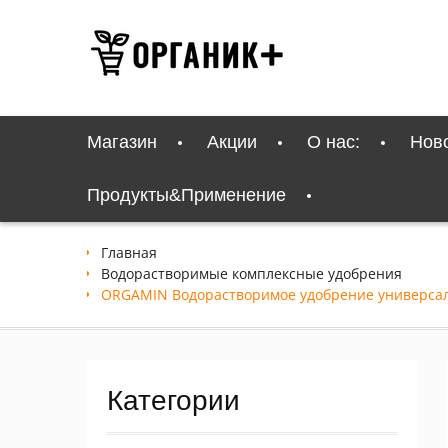
Перейти
к
содержимому
Магазин
Акции
О нас:
Нов
Продукты&Применение
Главная
Водорастворимые комплексные удобрения
ORGAMIN Водорастворимое удобрение универсал
Категории