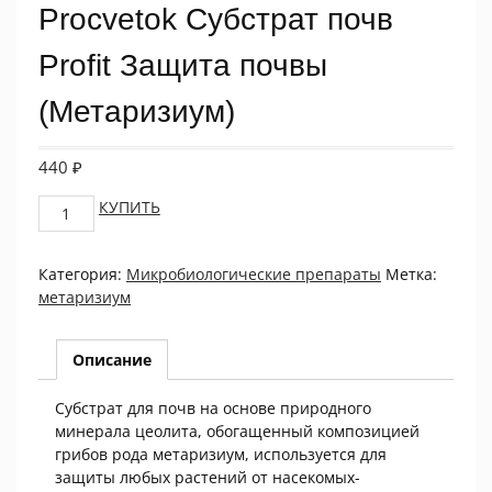
Procvetok Субстрат почв
Profit Защита почвы
(Метаризиум)
440
₽
Procvetok
КУПИТЬ
Субстрат
почв
Категория:
Микробиологические препараты
Метка:
Profit
метаризиум
Защита
почвы
(Метаризиум)
Описание
quantity
Субстрат для почв на основе природного
минерала цеолита, обогащенный композицией
грибов рода метаризиум, используется для
защиты любых растений от насекомых-