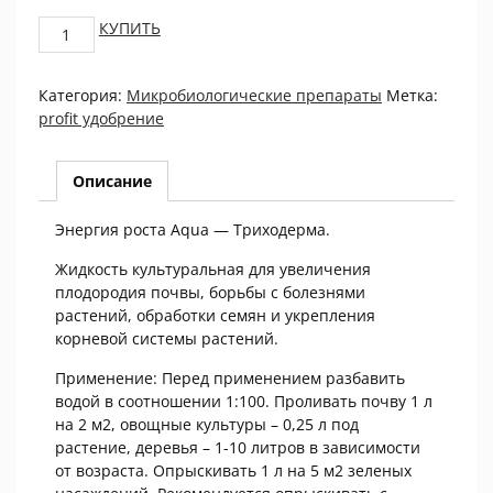
Profit
КУПИТЬ
Триходерма
Энергия
Категория:
Микробиологические препараты
Метка:
роста
profit удобрение
Aqua
0,5л.
quantity
Описание
Энергия роста Aqua — Триходерма.
Жидкость культуральная для увеличения
плодородия почвы, борьбы с болезнями
растений, обработки семян и укрепления
корневой системы растений.
Применение: Перед применением разбавить
водой в соотношении 1:100. Проливать почву 1 л
на 2 м2, овощные культуры – 0,25 л под
растение, деревья – 1-10 литров в зависимости
от возраста. Опрыскивать 1 л на 5 м2 зеленых